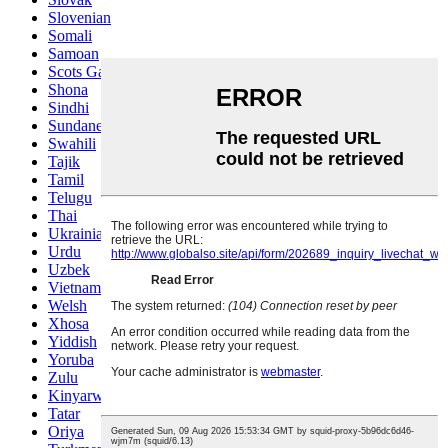
Slovenian
Somali
Samoan
Scots Gaelic
Shona
Sindhi
Sundanese
Swahili
Tajik
Tamil
Telugu
Thai
Ukrainian
Urdu
Uzbek
Vietnamese
Welsh
Xhosa
Yiddish
Yoruba
Zulu
Kinyarwanda
Tatar
Oriya