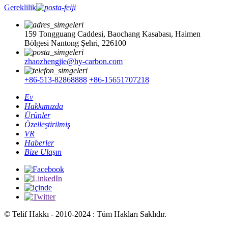
Gereklilik
159 Tongguang Caddesi, Baochang Kasabası, Haimen
Bölgesi Nantong Şehri, 226100
zhaozhengjie@hy-carbon.com
+86-513-82868888
+86-15651707218
Ev
Hakkımızda
Ürünler
Özelleştirilmiş
VR
Haberler
Bize Ulaşın
© Telif Hakkı - 2010-2024 : Tüm Hakları Saklıdır.