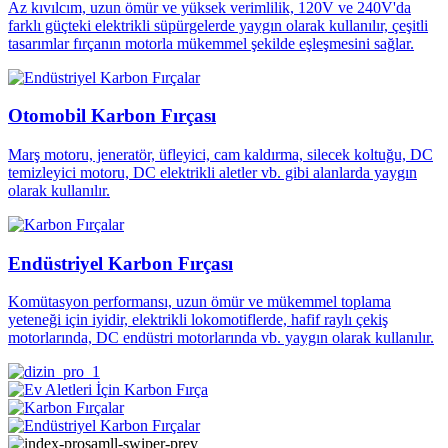
Az kıvılcım, uzun ömür ve yüksek verimlilik, 120V ve 240V'da
farklı güçteki elektrikli süpürgelerde yaygın olarak kullanılır, çeşitli
tasarımlar fırçanın motorla mükemmel şekilde eşleşmesini sağlar.
Otomobil Karbon Fırçası
Marş motoru, jeneratör, üfleyici, cam kaldırma, silecek koltuğu, DC
temizleyici motoru, DC elektrikli aletler vb. gibi alanlarda yaygın
olarak kullanılır.
Endüstriyel Karbon Fırçası
Komütasyon performansı, uzun ömür ve mükemmel toplama
yeteneği için iyidir, elektrikli lokomotiflerde, hafif raylı çekiş
motorlarında, DC endüstri motorlarında vb. yaygın olarak kullanılır.