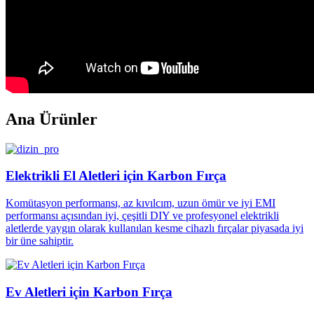
Ana Ürünler
Elektrikli El Aletleri için Karbon Fırça
Komütasyon performansı, az kıvılcım, uzun ömür ve iyi EMI
performansı açısından iyi, çeşitli DIY ve profesyonel elektrikli
aletlerde yaygın olarak kullanılan kesme cihazlı fırçalar piyasada iyi
bir üne sahiptir.
Ev Aletleri için Karbon Fırça