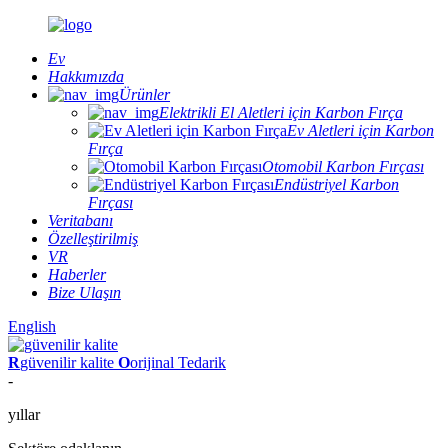
Ev
Hakkımızda
Ürünler
Elektrikli El Aletleri için Karbon Fırça
Ev Aletleri için Karbon
Fırça
Otomobil Karbon Fırçası
Endüstriyel Karbon
Fırçası
Veritabanı
Özelleştirilmiş
VR
Haberler
Bize Ulaşın
English
R
güvenilir kalite
O
orijinal Tedarik
-
yıllar