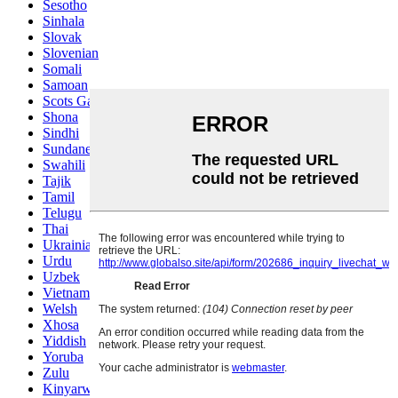
Sesotho
Sinhala
Slovak
Slovenian
Somali
Samoan
Scots Gaelic
Shona
Sindhi
Sundanese
Swahili
Tajik
Tamil
Telugu
Thai
Ukrainian
Urdu
Uzbek
Vietnamese
Welsh
Xhosa
Yiddish
Yoruba
Zulu
Kinyarwanda