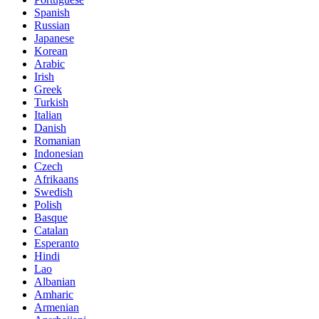
Spanish
Russian
Japanese
Korean
Arabic
Irish
Greek
Turkish
Italian
Danish
Romanian
Indonesian
Czech
Afrikaans
Swedish
Polish
Basque
Catalan
Esperanto
Hindi
Lao
Albanian
Amharic
Armenian