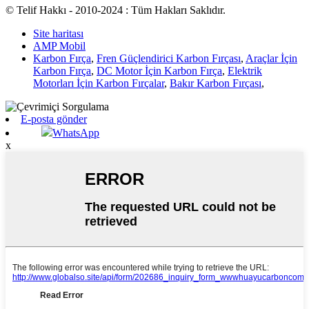
© Telif Hakkı - 2010-2024 : Tüm Hakları Saklıdır.
Site haritası
AMP Mobil
Karbon Fırça
,
Fren Güçlendirici Karbon Fırçası
,
Araçlar İçin
Karbon Fırça
,
DC Motor İçin Karbon Fırça
,
Elektrik
Motorları İçin Karbon Fırçalar
,
Bakır Karbon Fırçası
,
E-posta gönder
WhatsApp
x