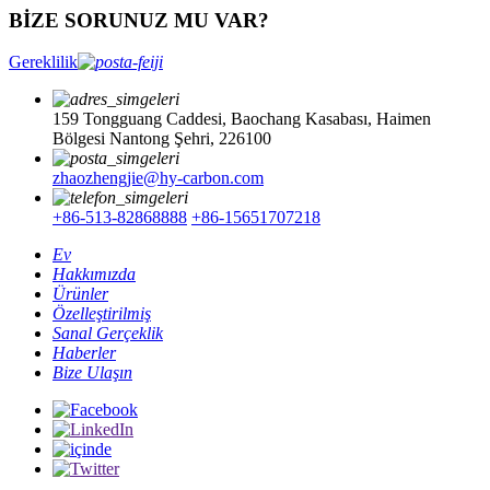
BİZE SORUNUZ MU VAR?
Gereklilik
159 Tongguang Caddesi, Baochang Kasabası, Haimen
Bölgesi Nantong Şehri, 226100
zhaozhengjie@hy-carbon.com
+86-513-82868888
+86-15651707218
Ev
Hakkımızda
Ürünler
Özelleştirilmiş
Sanal Gerçeklik
Haberler
Bize Ulaşın