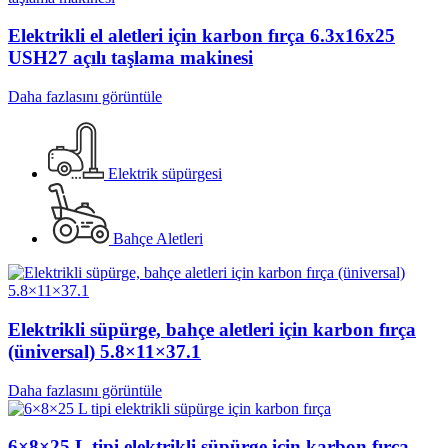
Elektrikli el aletleri için karbon fırça 6.3x16x25
USH27 açılı taşlama makinesi
Daha fazlasını görüntüle
Elektrik süpürgesi
Bahçe Aletleri
Elektrikli süpürge, bahçe aletleri için karbon fırça
(üniversal) 5.8×11×37.1
Daha fazlasını görüntüle
6×8×25 L tipi elektrikli süpürge için karbon fırça