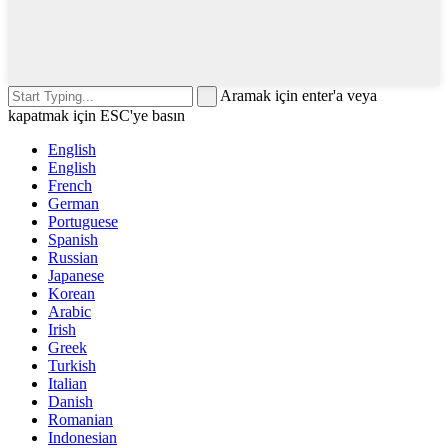
Aramak için enter'a veya
kapatmak için ESC'ye basın
English
English
French
German
Portuguese
Spanish
Russian
Japanese
Korean
Arabic
Irish
Greek
Turkish
Italian
Danish
Romanian
Indonesian