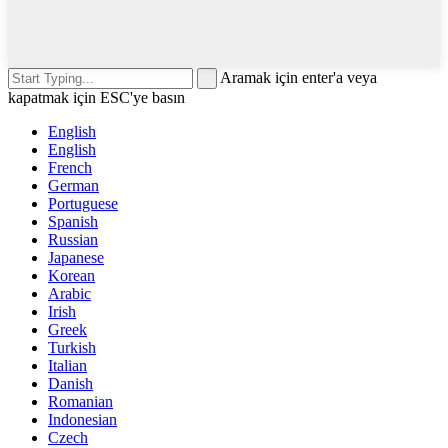
Aramak için enter'a veya
kapatmak için ESC'ye basın
English
English
French
German
Portuguese
Spanish
Russian
Japanese
Korean
Arabic
Irish
Greek
Turkish
Italian
Danish
Romanian
Indonesian
Czech