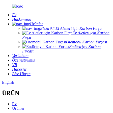
Ev
Hakkımızda
Ürünler
Elektrikli El Aletleri için Karbon Fırça
Ev Aletleri için Karbon
Fırça
Otomobil Karbon Fırçası
Endüstriyel Karbon
Fırçası
Veritabanı
Özelleştirilmiş
VR
Haberler
Bize Ulaşın
English
ÜRÜN
Ev
Ürünler