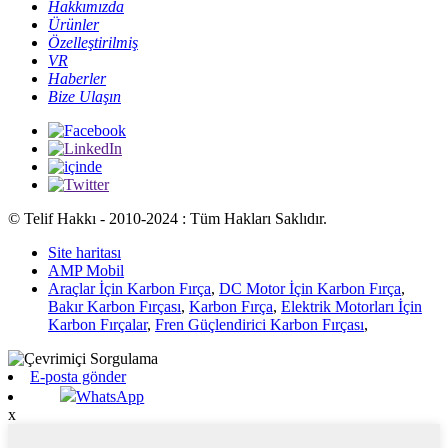
Hakkımızda
Ürünler
Özelleştirilmiş
VR
Haberler
Bize Ulaşın
© Telif Hakkı - 2010-2024 : Tüm Hakları Saklıdır.
Site haritası
AMP Mobil
Araçlar İçin Karbon Fırça
,
DC Motor İçin Karbon Fırça
,
Bakır Karbon Fırçası
,
Karbon Fırça
,
Elektrik Motorları İçin
Karbon Fırçalar
,
Fren Güçlendirici Karbon Fırçası
,
E-posta gönder
WhatsApp
x